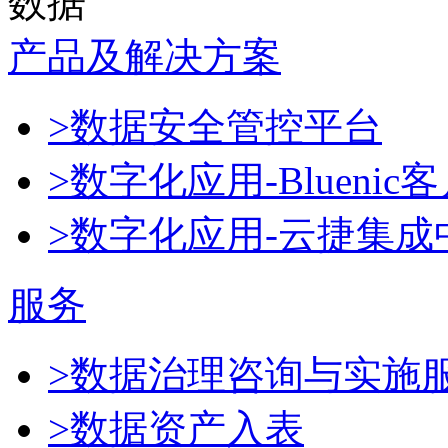
数据
产品及解决方案
>数据安全管控平台
>数字化应用-Blueni
>数字化应用-云捷集成
服务
>数据治理咨询与实施
>数据资产入表