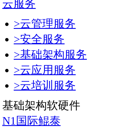
云服务
>云管理服务
>安全服务
>基础架构服务
>云应用服务
>云培训服务
基础架构软硬件
N1国际鲲泰