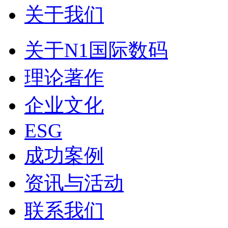
关于我们
关于N1国际数码
理论著作
企业文化
ESG
成功案例
资讯与活动
联系我们