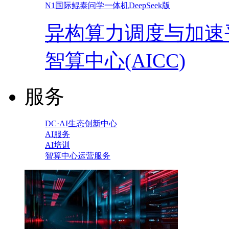
N1国际鲲泰问学一体机DeepSeek版
异构算力调度与加速
智算中心(AICC)
服务
DC·AI生态创新中心
AI服务
AI培训
智算中心运营服务