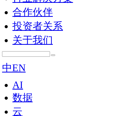
合作伙伴
投资者关系
关于我们
中
EN
AI
数据
云