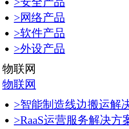
>安全产品
>网络产品
>软件产品
>外设产品
物联网
物联网
>智能制造线边搬运解
>RaaS运营服务解决方