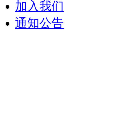
加入我们
通知公告