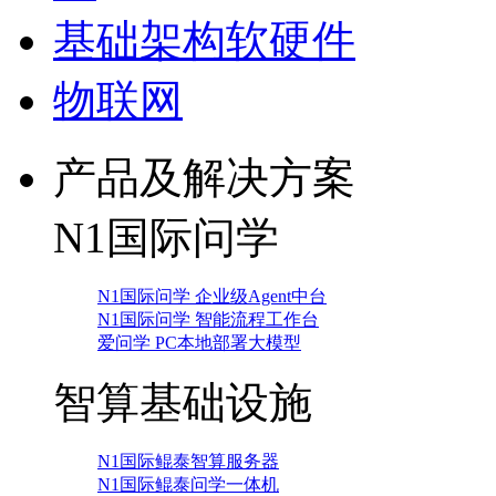
基础架构软硬件
物联网
产品及解决方案
N1国际问学
N1国际问学 企业级Agent中台
N1国际问学 智能流程工作台
爱问学 PC本地部署大模型
智算基础设施
N1国际鲲泰智算服务器
N1国际鲲泰问学一体机