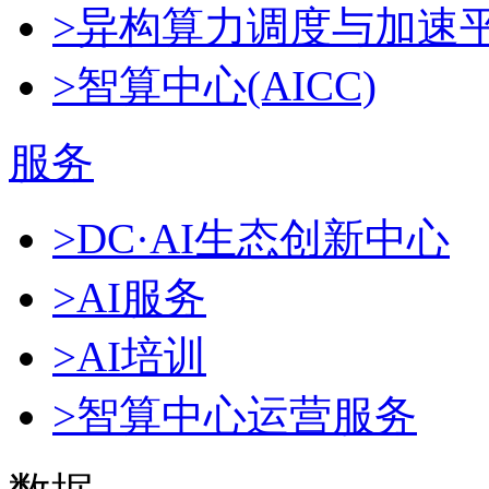
>异构算力调度与加速
>智算中心(AICC)
服务
>DC·AI生态创新中心
>AI服务
>AI培训
>智算中心运营服务